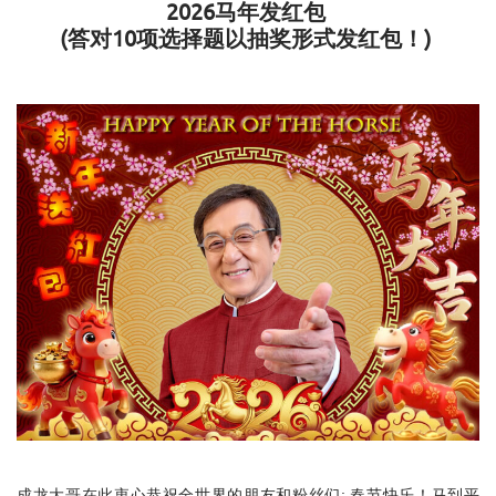
2026
马年发红包
(
答对
10
项选择题以抽奖形式发红包！
)
成龙大哥在此衷心恭祝全世界的朋友和粉丝们: 春节快乐！马到平