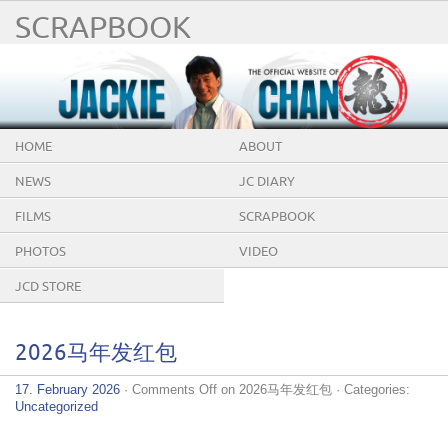
SCRAPBOOK
HOME
ABOUT
NEWS
JC DIARY
FILMS
SCRAPBOOK
PHOTOS
VIDEO
JCD STORE
2026马年发红包
17. February 2026
·
Comments Off
on 2026马年发红包
· Categories:
Uncategorized