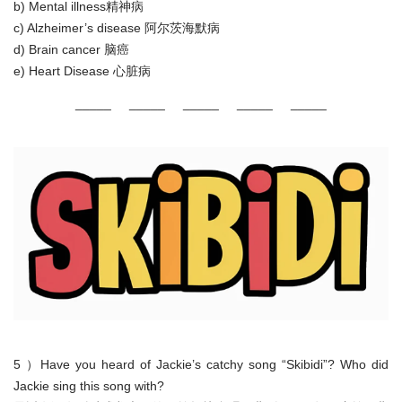
b) Mental illness精神病
c) Alzheimer’s disease 阿尔茨海默病
d) Brain cancer 脑癌
e) Heart Disease 心脏病
_____ _____ _____ _____ _____
5 ）Have you heard of Jackie’s catchy song “Skibidi”? Who did
Jackie sing this song with?