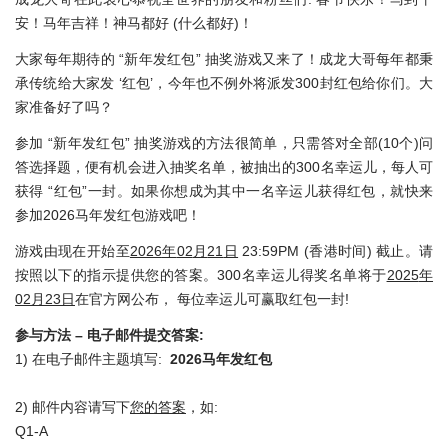
安！马年吉祥！神马都好 (什么都好)！
大家每年期待的 “新年发红包” 抽奖游戏又来了！成龙大哥每年都秉
承传统给大家发 ‘红包’，今年也不例外将派发300封红包给你们。大
家准备好了吗？
参加 “新年发红包” 抽奖游戏的方法很简单，只需答对全部(10个)问
答选择题，便有机会进入抽奖名单，被抽出的300名幸运儿，每人可
获得 “红包”一封。如果你想成为其中一名辛运儿获得红包，就快来
参加2026马年发红包游戏吧！
游戏由现在开始至
2026
年
02
月
21
日
23:59PM (香港时间) 截止。请
按照以下的指示提供您的答案。300名幸运儿得奖名单将于
2025
年
02
月
23
日
在官方网公布， 每位幸运儿可赢取红包一封!
参与方法
–
电子邮件提交答案
:
1) 在电子邮件主题填写:
202
6
马年
发红包
2) 邮件内容请写下
您的答案
，如:
Q1-A