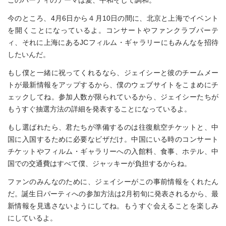
このパーティのテーマは愛、平和そして調和。
今のところ、4月6日から４月10日の間に、北京と上海でイベント
を開くことになっているよ。コンサートやファンクラブパーテ
ィ、それに上海にあるJCフィルム・ギャラリーにもみんなを招待
したいんだ。
もし僕と一緒に祝ってくれるなら、ジェイシーと彼のチームメー
トが最新情報をアップするから、僕のウェブサイトをこまめにチ
ェックしてね。参加人数が限られているから、ジェイシーたちが
もうすぐ抽選方法の詳細を発表することになっているよ。
もし選ばれたら、君たちが準備するのは往復航空チケットと、中
国に入国するために必要なビザだけ。中国にいる時のコンサート
チケットやフィルム・ギャラリーへの入館料、食事、ホテル、中
国での交通費はすべて僕、ジャッキーが負担するからね。
ファンのみんなのために、ジェイシーがこの事前情報をくれたん
だ。誕生日パーティへの参加方法は2月初旬に発表されるから、最
新情報を見逃さないようにしてね。もうすぐ会えることを楽しみ
にしているよ。