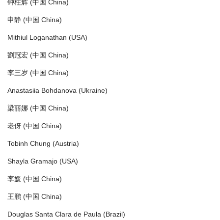
钟柱辉 (中国 China)
申静 (中国 China)
Mithiul Loganathan (USA)
劉冠宏 (中国 China)
李三岁 (中国 China)
Anastasiia Bohdanova (Ukraine)
梁丽娜 (中国 China)
老伢 (中国 China)
Tobinh Chung (Austria)
Shayla Gramajo (USA)
李媛 (中国 China)
王鹏 (中国 China)
Douglas Santa Clara de Paula (Brazil)