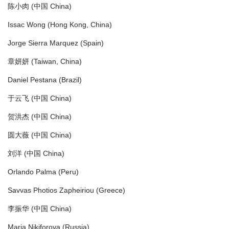
陈小肉 (中国 China)
Issac Wong (Hong Kong, China)
Jorge Sierra Marquez (Spain)
章妍妍 (Taiwan, China)
Daniel Pestana (Brazil)
于云飞 (中国 China)
贺洪杰 (中国 China)
圆大薇 (中国 China)
刘洋 (中国 China)
Orlando Palma (Peru)
Savvas Photios Zapheiriou (Greece)
李振华 (中国 China)
Maria Nikiforova (Russia)