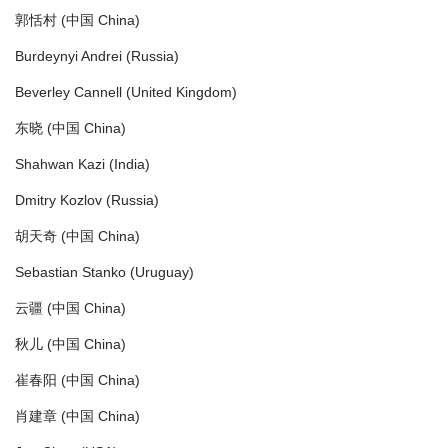
郭恬村 (中国 China)
Burdeynyi Andrei (Russia)
Beverley Cannell (United Kingdom)
东晓 (中国 China)
Shahwan Kazi (India)
Dmitry Kozlov (Russia)
胡天奇 (中国 China)
Sebastian Stanko (Uruguay)
云疆 (中国 China)
秋儿 (中国 China)
崔春阳 (中国 China)
肖建章 (中国 China)