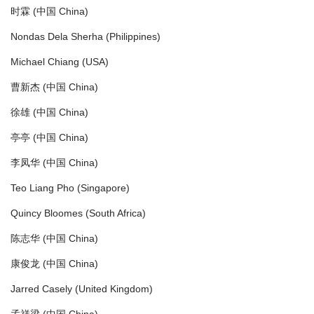
时霖 (中国 China)
Nondas Dela Sherha (Philippines)
Michael Chiang (USA)
曹新杰 (中国 China)
徐雄 (中国 China)
亭亭 (中国 China)
李凤华 (中国 China)
Teo Liang Pho (Singapore)
Quincy Bloomes (South Africa)
陈志华 (中国 China)
康俊龙 (中国 China)
Jarred Casely (United Kingdom)