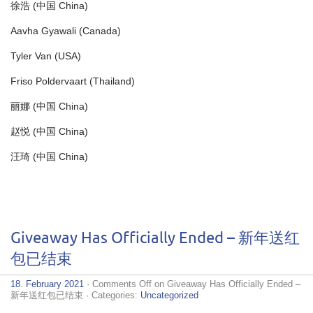
徐浩 (中国 China)
Aavha Gyawali (Canada)
Tyler Van (USA)
Friso Poldervaart (Thailand)
丽娜 (中国 China)
赵悦 (中国 China)
汪琦 (中国 China)
Giveaway Has Officially Ended – 新年送红
包已结束
18. February 2021
·
Comments Off
on Giveaway Has Officially Ended –
新年送红包已结束
· Categories:
Uncategorized