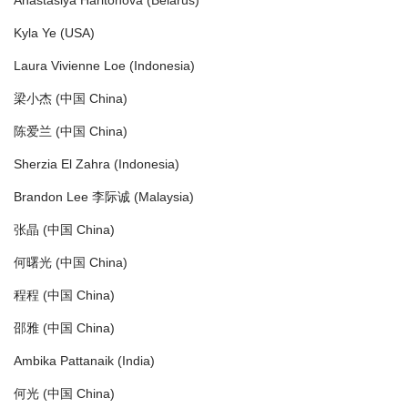
Anastasiya Haritonova (Belarus)
Kyla Ye (USA)
Laura Vivienne Loe (Indonesia)
梁小杰 (中国 China)
陈爱兰 (中国 China)
Sherzia El Zahra (Indonesia)
Brandon Lee 李际诚 (Malaysia)
张晶 (中国 China)
何曙光 (中国 China)
程程 (中国 China)
邵雅 (中国 China)
Ambika Pattanaik (India)
何光 (中国 China)