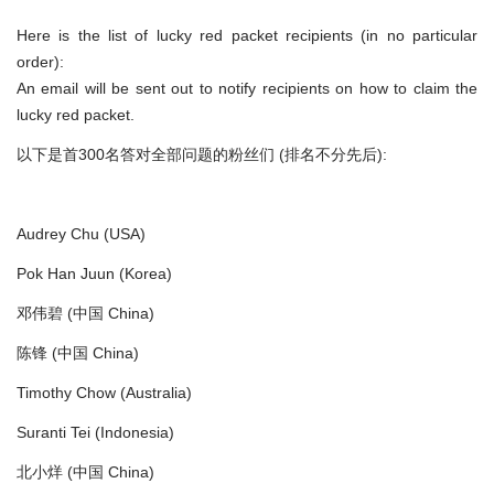
Here is the list of lucky red packet recipients (in no particular
order):
An email will be sent out to notify recipients on how to claim the
lucky red packet.
以下是首300名答对全部问题的粉丝们 (排名不分先后):
Audrey Chu (USA)
Pok Han Juun (Korea)
邓伟碧 (中国 China)
陈锋 (中国 China)
Timothy Chow (Australia)
Suranti Tei (Indonesia)
北小烊 (中国 China)