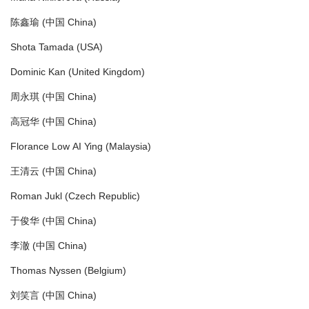
陈鑫瑜 (中国 China)
Shota Tamada (USA)
Dominic Kan (United Kingdom)
周永琪 (中国 China)
高冠华 (中国 China)
Florance Low AI Ying (Malaysia)
王清云 (中国 China)
Roman Jukl (Czech Republic)
于俊华 (中国 China)
李澈 (中国 China)
Thomas Nyssen (Belgium)
刘笑言 (中国 China)