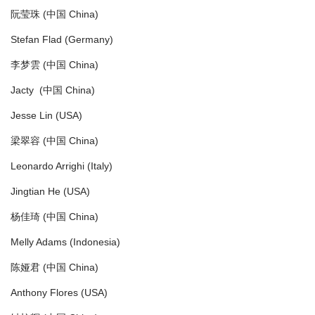
阮莹珠 (中国 China)
Stefan Flad (Germany)
李梦雲 (中国 China)
Jacty (中国 China)
Jesse Lin (USA)
梁翠容 (中国 China)
Leonardo Arrighi (Italy)
Jingtian He (USA)
杨佳琦 (中国 China)
Melly Adams (Indonesia)
陈娅君 (中国 China)
Anthony Flores (USA)