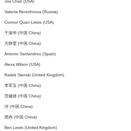
Joe Chan (USA)
Valeriia Berezhnova (Russia)
Connor Quan-Lewis (USA)
于淑华 (中国 China)
方静雯 (中国 China)
Antonio Santandreu (Spain)
Alexa Wilson (USA)
Radek Sienski (United Kingdom)
李军宝 (中国 China)
范健雄 (中国 China)
河 (中国 China)
周冉 (中国 China)
Ben Lewis (United Kingdom)