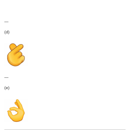
—
(d)
—
(e)