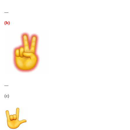
—
(b)
—
(c)