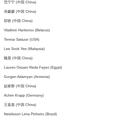
范宁宁 (中国 China)
张媛媛 (中国 China)
邵轶 (中国 China)
Vladimir Haritonov (Belarus)
Teresa Salazar (USA)
Lee Sook Yee (Malaysia)
魏晨 (中国 China)
Lauren Ossam Reda Fayez (Egypt)
Gurgen Adamyan (Armenia)
赵家辉 (中国 China)
Achim Krapp (Germany)
王嘉嘉 (中国 China)
Neielisson Lima Pinheiro (Brazil)