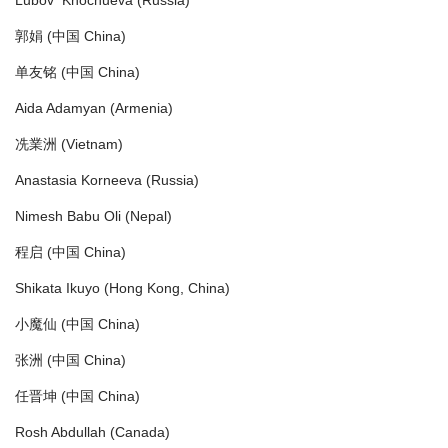
Lubov Khochueva (Russia)
郭娟 (中国 China)
单友铭 (中国 China)
Aida Adamyan (Armenia)
冼業洲 (Vietnam)
Anastasia Korneeva (Russia)
Nimesh Babu Oli (Nepal)
程启 (中国 China)
Shikata Ikuyo (Hong Kong, China)
小魔仙 (中国 China)
张洲 (中国 China)
任晋坤 (中国 China)
Rosh Abdullah (Canada)