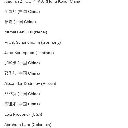
Xiaotian ZHOU 周笑天 (Hong Kong, China)
吴国熙 (中国 China)
曾霆 (中国 China)
Nirmal Babu Oli (Nepal)
Frank Schünemann (Germany)
Jane Kon-ngoen (Thailand)
罗晔婷 (中国 China)
郭子艺 (中国 China)
Alexander Dodonov (Russia)
邓成功 (中国 China)
章珊乐 (中国 China)
Leia Frederick (USA)
Abraham Lara (Colombia)