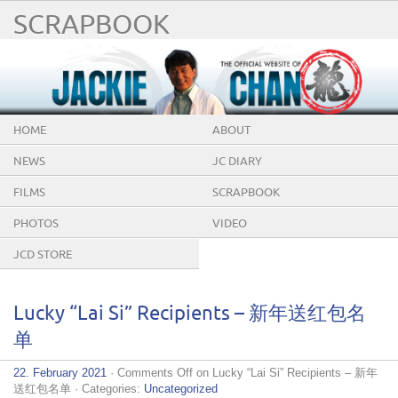
SCRAPBOOK
HOME
ABOUT
NEWS
JC DIARY
FILMS
SCRAPBOOK
PHOTOS
VIDEO
JCD STORE
Lucky “Lai Si” Recipients – 新年送红包名
单
22. February 2021
·
Comments Off
on Lucky “Lai Si” Recipients – 新年
送红包名单
· Categories:
Uncategorized